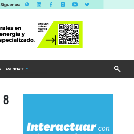
Síguenos:
R
ANUNCIATE
Publicidad Display
l 8
Email Marketing
Branded Content
Publicidad Revista