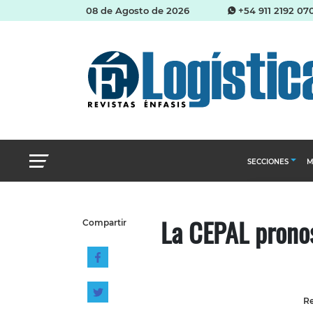
08 de Agosto de 2026
+54 911 2192 07
SECCIONES
M
Abastecimien
La CEPAL pronos
Compartir
Almacenes e i
Cadena de Sum
Logística y di
Management
Re