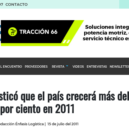
07
CONTACTO
L ENCUENTRO
PROVEEDORES
REVISTA
VIDEOS
ENTREVISTAS
NEWSLETTE
Calendario Editorial
to y compras
Ediciones Anteriores
ticó que el país crecerá más de
nventarios
por ciento en 2011
inistro del Agro
stribución
dacción Énfasis Logística
|
15 de julio del 2011