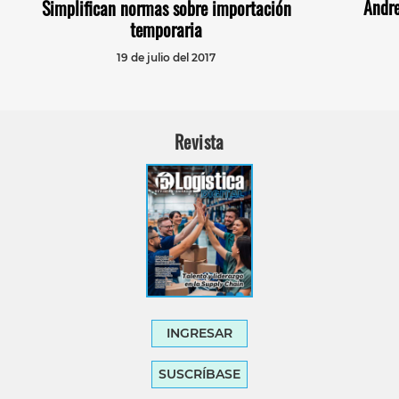
Andre
Simplifican normas sobre importación
temporaria
19 de julio del 2017
Revista
INGRESAR
SUSCRÍBASE