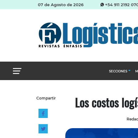
07 de Agosto de 2026
+54 911 2192 07
SECCIONES
M
Abastecimien
Los costos log
Compartir
Almacenes e i
Cadena de Sum
Redacc
Logística y di
Management