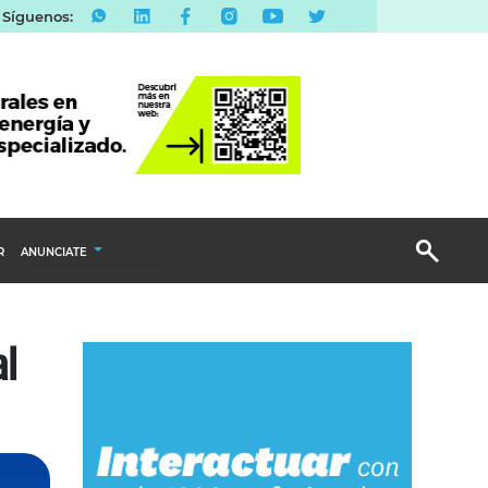
Síguenos:
R
ANUNCIATE
Publicidad Display
al
Email Marketing
Branded Content
Publicidad Revista