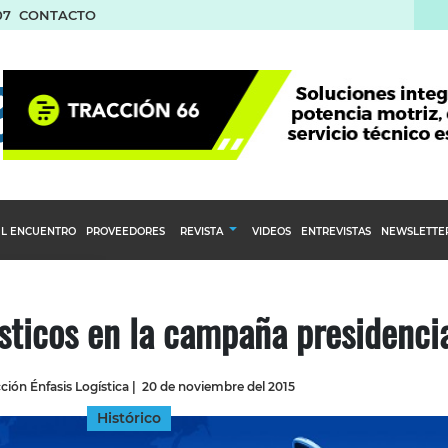
07
CONTACTO
L ENCUENTRO
PROVEEDORES
REVISTA
VIDEOS
ENTREVISTAS
NEWSLETTE
Calendario Editorial
to y compras
Ediciones Anteriores
ísticos en la campaña presidenci
nventarios
inistro del Agro
ión Énfasis Logística
|
20 de noviembre del 2015
stribución
Histórico