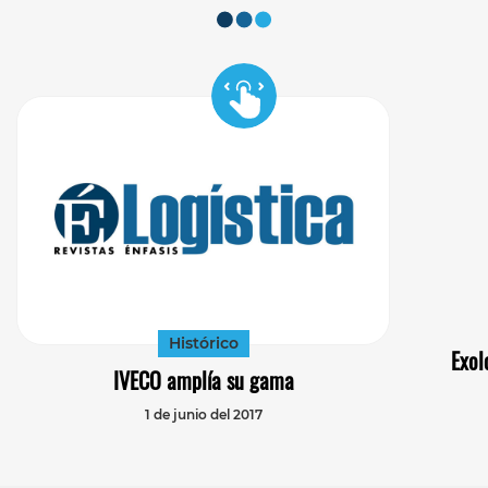
Histórico
Exol
IVECO amplía su gama
1 de junio del 2017