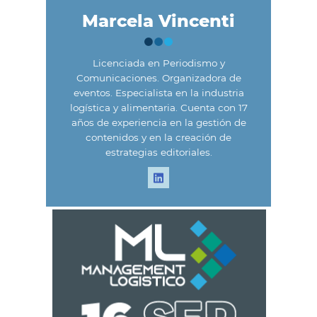
Marcela Vincenti
Licenciada en Periodismo y
Comunicaciones. Organizadora de
eventos. Especialista en la industria
logística y alimentaria. Cuenta con 17
años de experiencia en la gestión de
contenidos y en la creación de
estrategias editoriales.