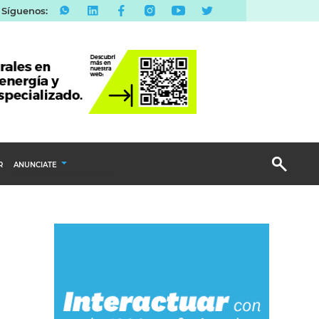
Síguenos:
R
ANUNCIATE
Publicidad Display
Email Marketing
Branded Content
Publicidad Revista