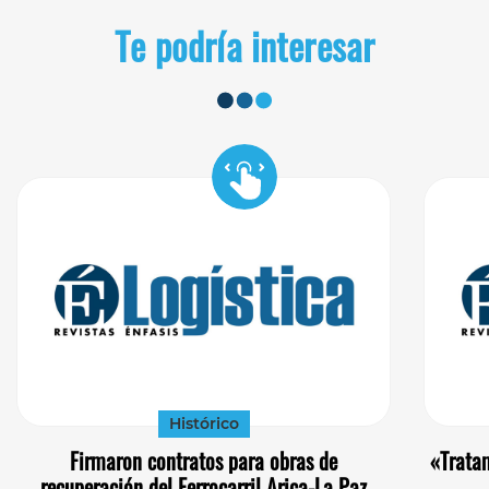
Te podría interesar
Histórico
Firmaron contratos para obras de
«Trata
recuperación del Ferrocarril Arica-La Paz