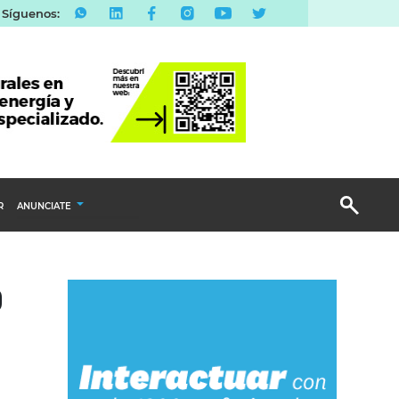
Síguenos:
R
ANUNCIATE
Publicidad Display
o
Email Marketing
Branded Content
Publicidad Revista