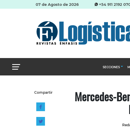
07 de Agosto de 2026
+54 911 2192 07
SECCIONES
M
Abastecimien
Mercedes-Benz
Compartir
Almacenes e i
Cadena de Sum
Logística y di
Management
Reda