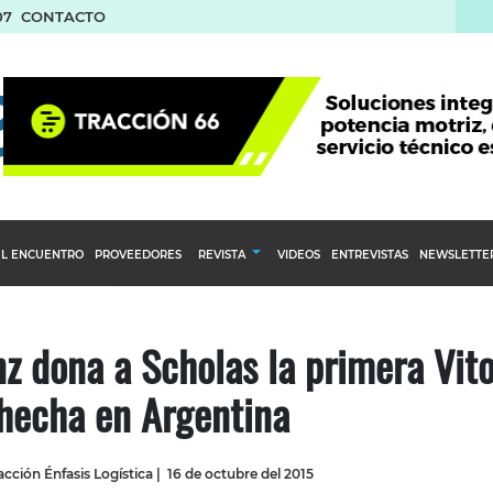
07
CONTACTO
L ENCUENTRO
PROVEEDORES
REVISTA
VIDEOS
ENTREVISTAS
NEWSLETTE
Calendario Editorial
to y compras
Ediciones Anteriores
 dona a Scholas la primera Vit
nventarios
hecha en Argentina
inistro del Agro
stribución
cción Énfasis Logística
|
16 de octubre del 2015