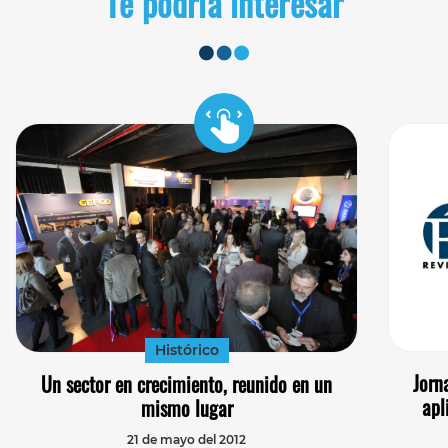
Te podría interesar
Histórico
Jorn
Un sector en crecimiento, reunido en un
apl
mismo lugar
21 de mayo del 2012