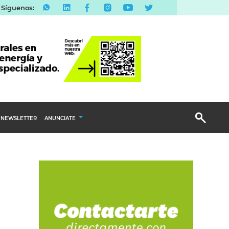
Síguenos:
R
ANUNCIATE
Publicidad Display
Email Marketing
Branded Content
Publicidad Revista