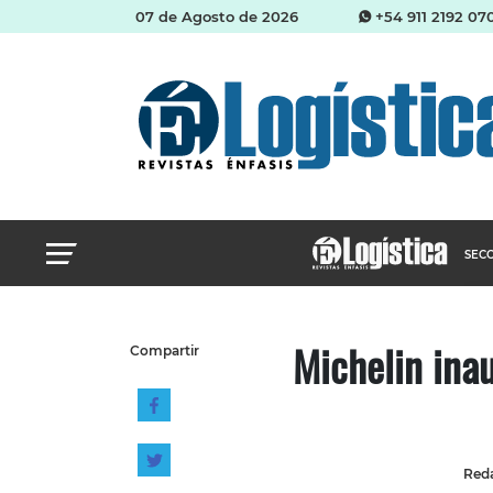
07 de Agosto de 2026
+54 911 2192 07
SECCIONES
M
Abastecimien
Michelin ina
Compartir
Almacenes e i
Cadena de Sum
Logística y di
Management
Reda