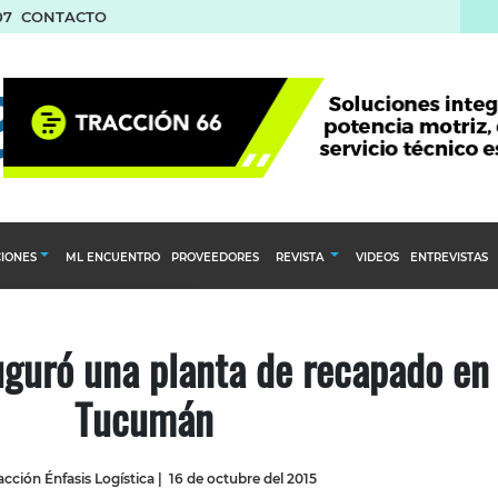
07
CONTACTO
L ENCUENTRO
PROVEEDORES
REVISTA
VIDEOS
ENTREVISTAS
NEWSLETTE
Calendario Editorial
to y compras
Ediciones Anteriores
uguró una planta de recapado en
nventarios
Tucumán
inistro del Agro
stribución
cción Énfasis Logística
|
16 de octubre del 2015