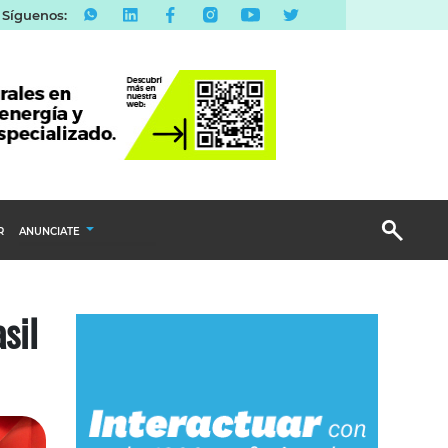
Síguenos:
R
ANUNCIATE
Publicidad Display
sil
Email Marketing
Branded Content
Publicidad Revista