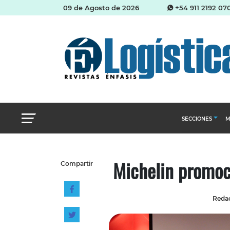
09 de Agosto de 2026
+54 911 2192 07
SECCIONES
M
Abastecimien
Michelin promoc
Compartir
Almacenes e i
Cadena de Sum
Redac
Logística y di
Management