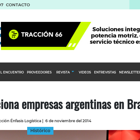
07
CONTACTO
L ENCUENTRO
PROVEEDORES
REVISTA
VIDEOS
ENTREVISTAS
NEWSLETTE
Calendario Editorial
to y compras
Ediciones Anteriores
iona empresas argentinas en Bra
nventarios
inistro del Agro
ción Énfasis Logística
|
6 de noviembre del 2014
stribución
Histórico