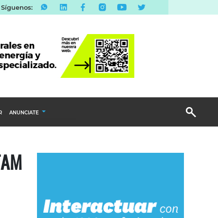
Síguenos:
R
ANUNCIATE
Publicidad Display
 TAM
Email Marketing
Branded Content
Publicidad Revista