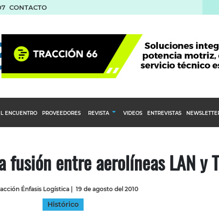
07
CONTACTO
L ENCUENTRO
PROVEEDORES
REVISTA
VIDEOS
ENTREVISTAS
NEWSLETTE
Calendario Editorial
to y compras
Ediciones Anteriores
 fusión entre aerolíneas LAN y
nventarios
inistro del Agro
acción Énfasis Logística
|
19 de agosto del 2010
stribución
Histórico