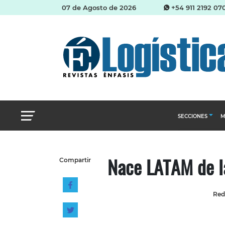
07 de Agosto de 2026
+54 911 2192 07
SECCIONES
M
Abastecimien
Nace LATAM de la
Compartir
Almacenes e i
Cadena de Sum
Red
Logística y di
Management