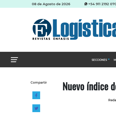
08 de Agosto de 2026
+54 911 2192 07
SECCIONES
M
Abastecimien
Nuevo índice d
Compartir
Almacenes e i
Cadena de Sum
Reda
Logística y di
Management