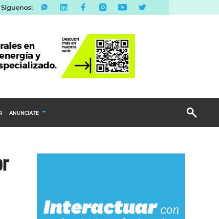
Síguenos:
R
ANUNCIATE
Publicidad Display
or
Email Marketing
Branded Content
Publicidad Revista