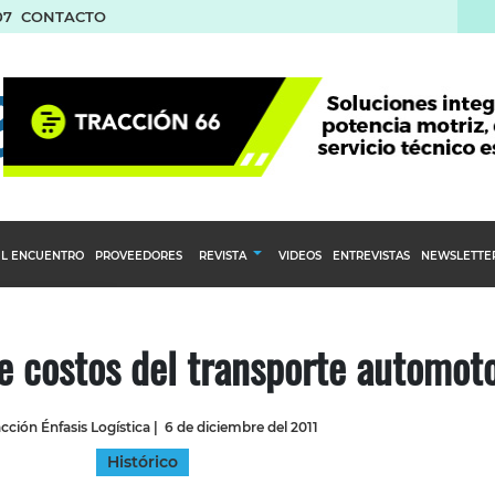
07
CONTACTO
L ENCUENTRO
PROVEEDORES
REVISTA
VIDEOS
ENTREVISTAS
NEWSLETTE
Calendario Editorial
to y compras
Ediciones Anteriores
e costos del transporte automot
nventarios
inistro del Agro
cción Énfasis Logística
|
6 de diciembre del 2011
stribución
Histórico