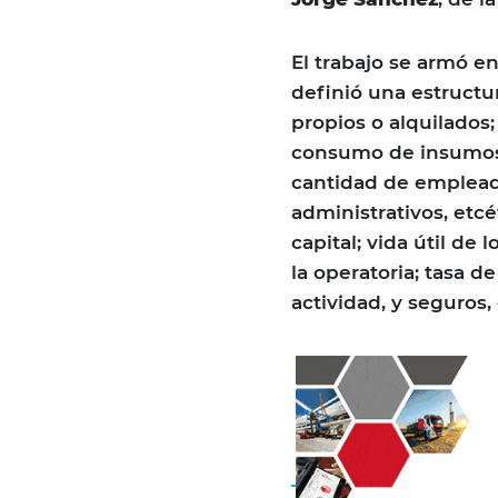
El trabajo se armó en
definió una estructu
propios o alquilados
consumo de insumos p
cantidad de emplead
administrativos, etcé
capital; vida útil de
la operatoria; tasa 
actividad, y seguros, 