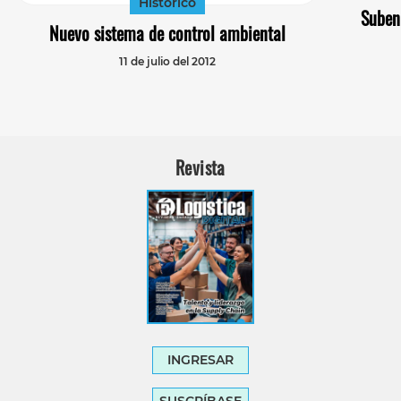
Histórico
Suben
Nuevo sistema de control ambiental
11 de julio del 2012
Revista
INGRESAR