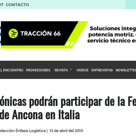
07
CONTACTO
L ENCUENTRO
PROVEEDORES
REVISTA
VIDEOS
ENTREVISTAS
NEWSLETTE
Calendario Editorial
to y compras
Ediciones Anteriores
nicas podrán participar de la Fe
nventarios
de Ancona en Italia
inistro del Agro
stribución
dacción Énfasis Logística
|
13 de abril del 2010