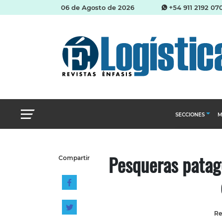
06 de Agosto de 2026
+54 911 2192 07
SECCIONES
M
Abastecimien
Pesqueras patagó
Compartir
Almacenes e i
Cadena de Sum
Logística y di
Management
Re