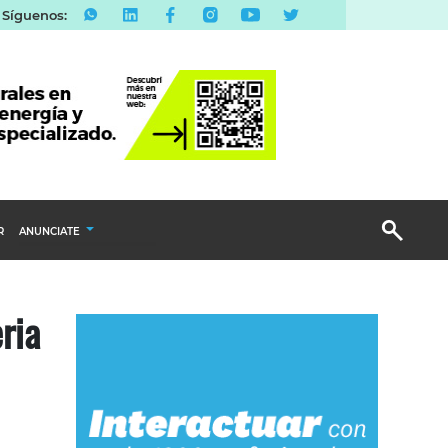
Síguenos:
R
ANUNCIATE
Publicidad Display
ria
Email Marketing
Branded Content
Publicidad Revista