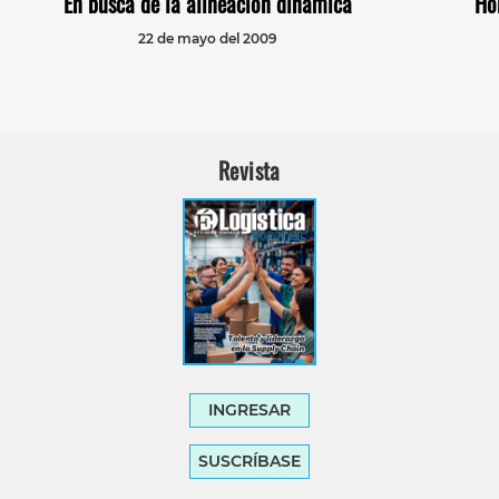
En busca de la alineación dinámica
Ho
22 de mayo del 2009
Revista
INGRESAR
SUSCRÍBASE