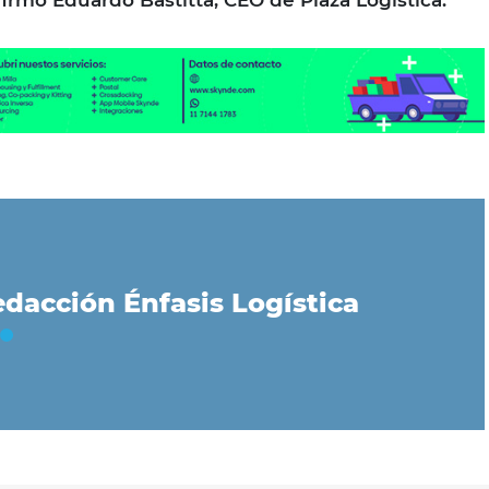
irmó Eduardo Bastitta, CEO de Plaza Logística.
dacción Énfasis Logística