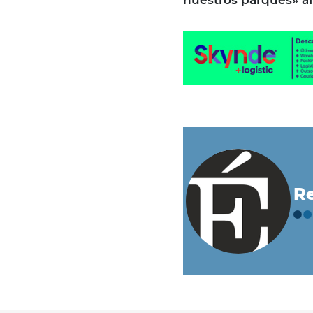
nuestros parques» af
Re