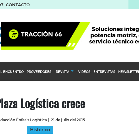
07
CONTACTO
L ENCUENTRO
PROVEEDORES
REVISTA
VIDEOS
ENTREVISTAS
NEWSLETTE
Calendario Editorial
to y compras
Ediciones Anteriores
laza Logística crece
nventarios
inistro del Agro
dacción Énfasis Logística
|
21 de julio del 2015
stribución
Histórico