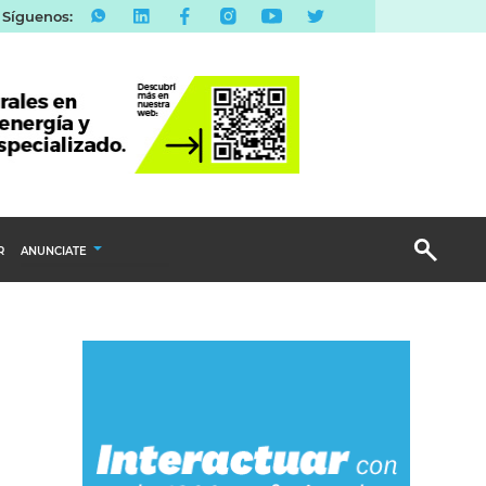
Síguenos:
R
ANUNCIATE
Publicidad Display
Email Marketing
Branded Content
Publicidad Revista