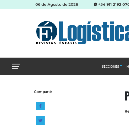
06 de Agosto de 2026
+54 911 2192 07
SECCIONES
M
Abastecimien
P
Compartir
Almacenes e i
Cadena de Sum
Re
Logística y di
Management