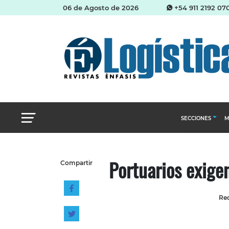
06 de Agosto de 2026
+54 911 2192 07
SECCIONES
M
Abastecimien
Portuarios exige
Compartir
Almacenes e i
Cadena de Sum
Red
Logística y di
Management