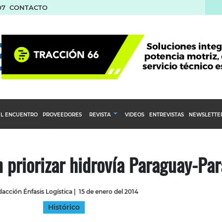
07
CONTACTO
L ENCUENTRO
PROVEEDORES
REVISTA
VIDEOS
ENTREVISTAS
NEWSLETTE
Calendario Editorial
to y compras
Ediciones Anteriores
n priorizar hidrovía Paraguay-Pa
nventarios
inistro del Agro
acción Énfasis Logística
|
15 de enero del 2014
stribución
Histórico