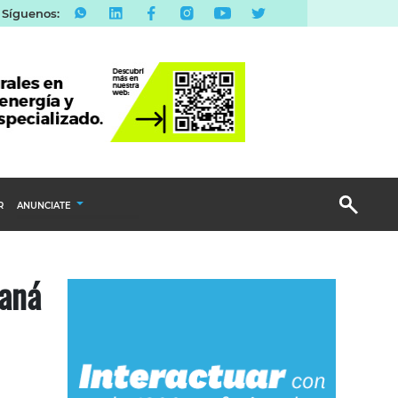
Síguenos:
R
ANUNCIATE
Publicidad Display
raná
Email Marketing
Branded Content
Publicidad Revista