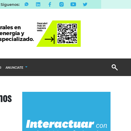
Síguenos:
R
ANUNCIATE
Publicidad Display
nos
Email Marketing
Branded Content
Publicidad Revista