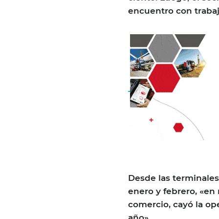
encuentro con traba
Desde las terminales
enero y febrero, «en 
comercio, cayó la op
año».