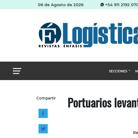
06 de Agosto de 2026
+54 911 2192 07
SECCIONES
M
Abastecimien
Portuarios leva
Compartir
Almacenes e i
Cadena de Sum
Logística y di
Management
Re