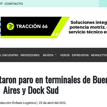
07
CONTACTO
L ENCUENTRO
PROVEEDORES
REVISTA
VIDEOS
ENTREVISTAS
NEWSLETTE
Calendario Editorial
to y compras
Ediciones Anteriores
ntaron paro en terminales de Bue
nventarios
Aires y Dock Sud
inistro del Agro
stribución
dacción Énfasis Logística
|
23 de abril del 2012