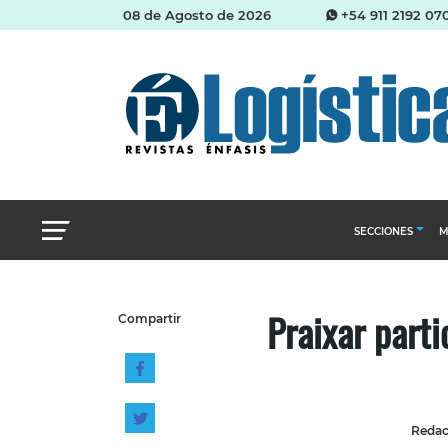
08 de Agosto de 2026
+54 911 2192 07
SECCIONES
M
Abastecimien
Praixar parti
Compartir
Almacenes e i
Cadena de Sum
Logística y di
Management
Redacc