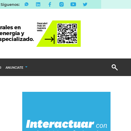
Síguenos:
R
ANUNCIATE
Publicidad Display
Email Marketing
Branded Content
Publicidad Revista