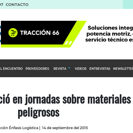
07
CONTACTO
L ENCUENTRO
PROVEEDORES
REVISTA
VIDEOS
ENTREVISTAS
NEWSLETTE
Calendario Editorial
to y compras
Ediciones Anteriores
ció en jornadas sobre materiales
nventarios
peligrosos
inistro del Agro
stribución
ión Énfasis Logística
|
14 de septiembre del 2015