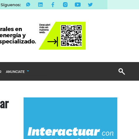
Síguenos:
R
ANUNCIATE
Publicidad Display
ar
Email Marketing
Branded Content
Publicidad Revista