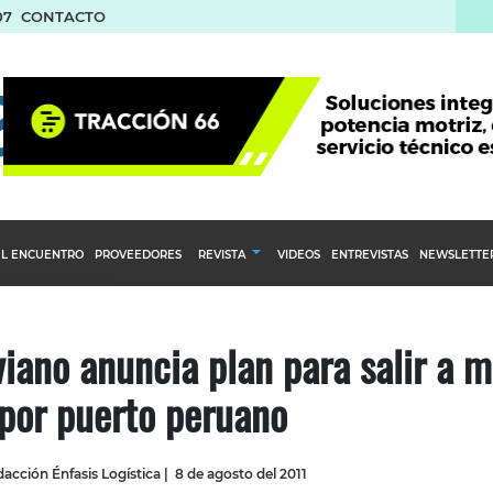
07
CONTACTO
L ENCUENTRO
PROVEEDORES
REVISTA
VIDEOS
ENTREVISTAS
NEWSLETTE
Calendario Editorial
to y compras
Ediciones Anteriores
viano anuncia plan para salir a m
nventarios
por puerto peruano
inistro del Agro
stribución
acción Énfasis Logística
|
8 de agosto del 2011