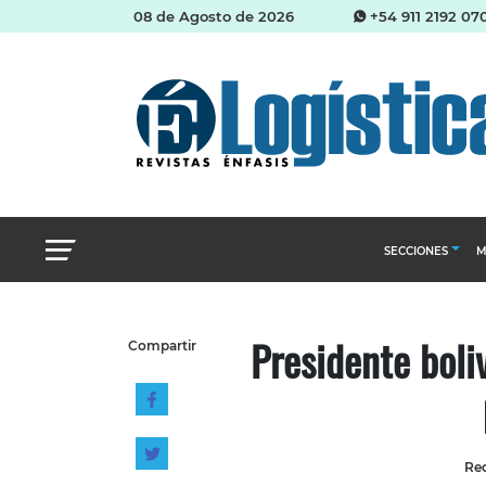
08 de Agosto de 2026
+54 911 2192 07
SECCIONES
M
Abastecimien
Presidente boli
Compartir
Almacenes e i
Cadena de Sum
Logística y di
Management
Red