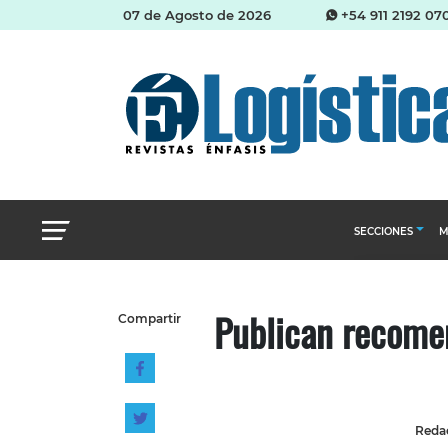
07 de Agosto de 2026
+54 911 2192 07
SECCIONES
M
Abastecimien
Publican recomen
Compartir
Almacenes e i
Cadena de Sum
Logística y di
Management
Redac