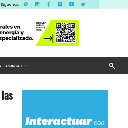
Síguenos:
R
ANUNCIATE
Publicidad Display
 las
Email Marketing
Branded Content
Publicidad Revista