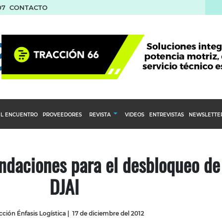
07
CONTACTO
L ENCUENTRO
PROVEEDORES
REVISTA
VIDEOS
ENTREVISTAS
NEWSLETTE
Calendario Editorial
to y compras
Ediciones Anteriores
daciones para el desbloqueo de
nventarios
DJAI
inistro del Agro
stribución
ción Énfasis Logística
|
17 de diciembre del 2012