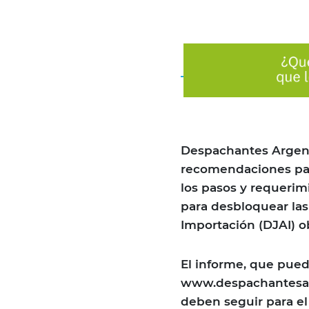
Despachantes Argent
recomendaciones par
los pasos y requerim
para desbloquear las
Importación (DJAI) o
El informe, que pue
www.despachantesarg
deben seguir para e