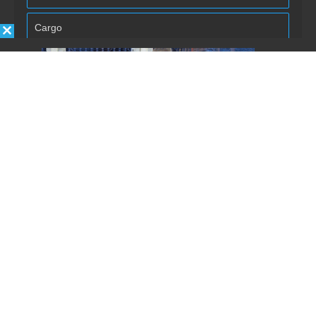
Autorizo la inclusión/uso de mis
datos por Énfasis Logística.
Enviar
REVISTA ÉNFASIS
© 2020 · TODOS LOS DERECHOS RESERVADOS