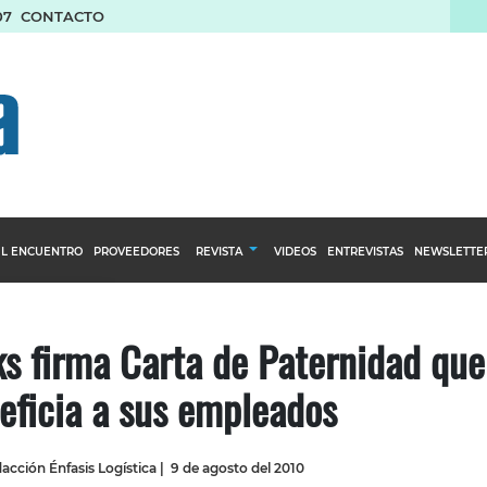
07
CONTACTO
L ENCUENTRO
PROVEEDORES
REVISTA
VIDEOS
ENTREVISTAS
NEWSLETTE
Calendario Editorial
to y compras
Ediciones Anteriores
s firma Carta de Paternidad que
nventarios
eficia a sus empleados
inistro del Agro
stribución
acción Énfasis Logística
|
9 de agosto del 2010