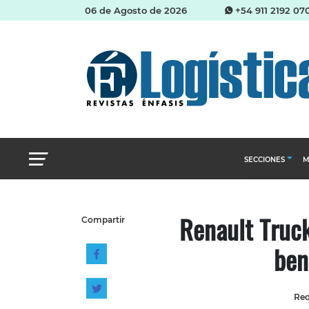
06 de Agosto de 2026
+54 911 2192 07
SECCIONES
M
Abastecimien
Renault Truck
Compartir
Almacenes e i
ben
Cadena de Sum
Logística y di
Management
Red