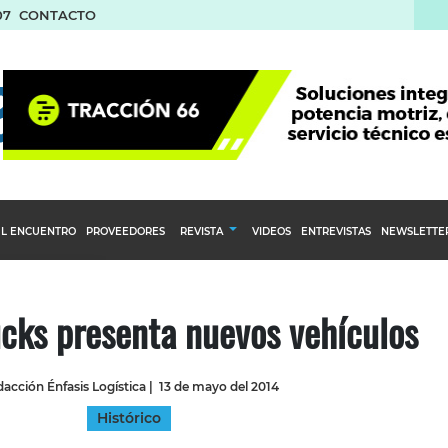
07
CONTACTO
L ENCUENTRO
PROVEEDORES
REVISTA
VIDEOS
ENTREVISTAS
NEWSLETTE
Calendario Editorial
to y compras
Ediciones Anteriores
cks presenta nuevos vehículos
nventarios
inistro del Agro
acción Énfasis Logística
|
13 de mayo del 2014
stribución
Histórico