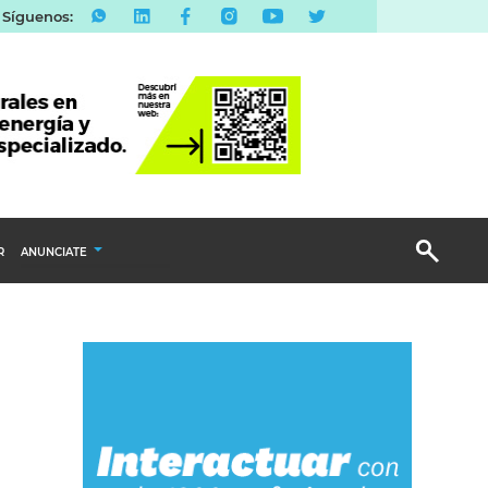
Síguenos:
R
ANUNCIATE
Publicidad Display
Email Marketing
Branded Content
Publicidad Revista