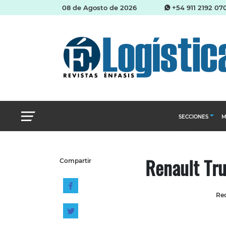
08 de Agosto de 2026
+54 911 2192 07
SECCIONES
M
Abastecimien
Renault Tru
Compartir
Almacenes e i
Cadena de Sum
Red
Logística y di
Management