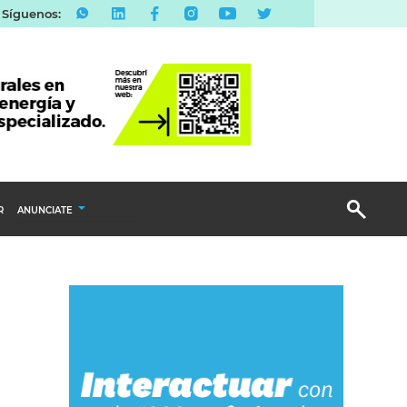
Síguenos:
R
ANUNCIATE
Publicidad Display
Email Marketing
Branded Content
Publicidad Revista