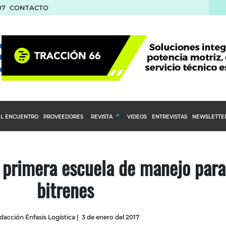
07
CONTACTO
L ENCUENTRO
PROVEEDORES
REVISTA
VIDEOS
ENTREVISTAS
NEWSLETTE
Calendario Editorial
to y compras
Ediciones Anteriores
 primera escuela de manejo para
nventarios
bitrenes
inistro del Agro
stribución
dacción Énfasis Logística
|
3 de enero del 2017