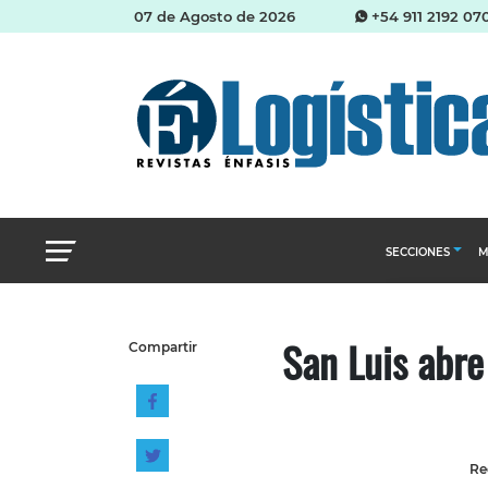
07 de Agosto de 2026
+54 911 2192 07
SECCIONES
M
Abastecimien
San Luis abre
Compartir
Almacenes e i
Cadena de Sum
Logística y di
Management
Re