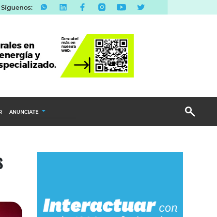
Síguenos:
R
ANUNCIATE
Publicidad Display
s
Email Marketing
Branded Content
Publicidad Revista