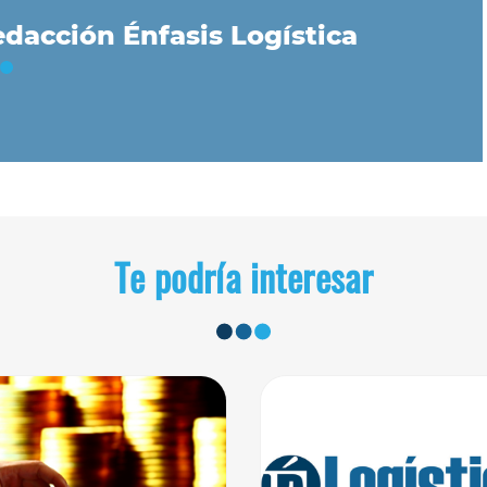
dacción Énfasis Logística
Te podría interesar