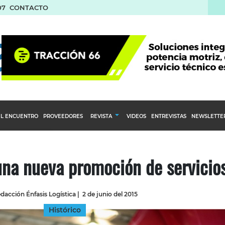
07
CONTACTO
L ENCUENTRO
PROVEEDORES
REVISTA
VIDEOS
ENTREVISTAS
NEWSLETTE
Calendario Editorial
to y compras
Ediciones Anteriores
una nueva promoción de servicio
nventarios
inistro del Agro
dacción Énfasis Logística
|
2 de junio del 2015
stribución
Histórico