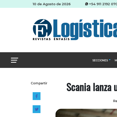
10 de Agosto de 2026
+54 911 2192 07
SECCIONES
M
Abastecimien
Scania lanza 
Compartir
Almacenes e i
Cadena de Sum
Re
Logística y di
Management