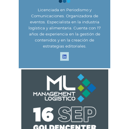
Licenciada en Periodismo y
Comunicaciones. Organizadora de
eventos. Especialista en la industria
logística y alimentaria. Cuenta con 17
años de experiencia en la gestión de
contenidos y en la creación de
estrategias editoriales.