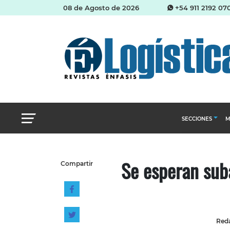
08 de Agosto de 2026
+54 911 2192 07
SECCIONES
M
Abastecimien
Se esperan sub
Compartir
Almacenes e i
Cadena de Sum
Logística y di
Management
Reda