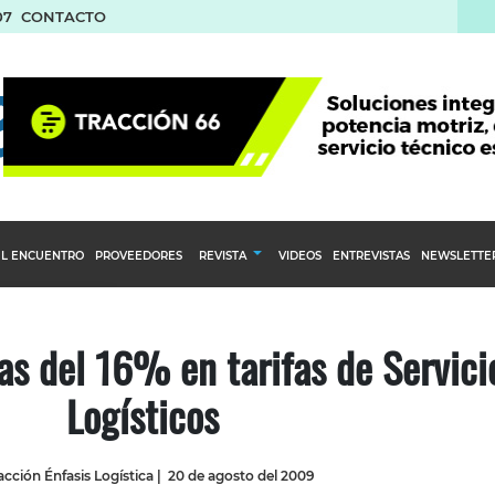
07
CONTACTO
L ENCUENTRO
PROVEEDORES
REVISTA
VIDEOS
ENTREVISTAS
NEWSLETTE
Calendario Editorial
to y compras
Ediciones Anteriores
as del 16% en tarifas de Servici
nventarios
Logísticos
inistro del Agro
stribución
cción Énfasis Logística
|
20 de agosto del 2009