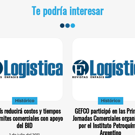
Te podría interesar
Histórico
Histórico
ís reducirá costos y tiempos
GEFCO participó en las Pri
ámites comerciales con apoyo
Jornadas Comerciales organ
del BID
por el Instituto Petroquí
Argentino
1 de julio del 2011