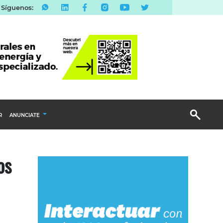
Síguenos:
R
ANUNCIATE
Publicidad Display
os
Email Marketing
Branded Content
Publicidad Revista