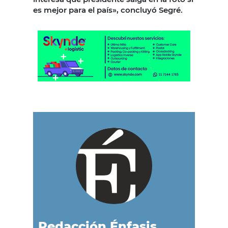
es mejor para el país», concluyó Segré.
Redacción Énfasis