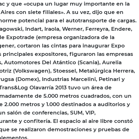
ac y que «ocupa un lugar muy importante en la
ires con siete filiales». A su vez, dijo que en
enorme potencial para el autotransporte de cargas.
gowski, Indart, Iraola, Werner, Ferreyra, Endere,
 de Expotrade (empresa organizadora de la
ner, cortaron las cintas para inaugurar Expo
s principales expositores, figuraron las empresas
s, Automotores Del Atántico (Scania), Aurelia
otriz (Volkswagen), Stoessel, Metalúrgica Herrera,
ugsa (Domex), Industrias Marcelini, Petinari y
rans&Log Olavarría 2013 tuvo un área de
imadamente de 5.000 metros cuadrados, con un
e 2.000 metros y 1.000 destinados a auditorios y
un salón de conferencias, SUM, VIP,
rante y confitería. El espacio al aire libre constó
 que se realizaron demostraciones y pruebas de
plementos.