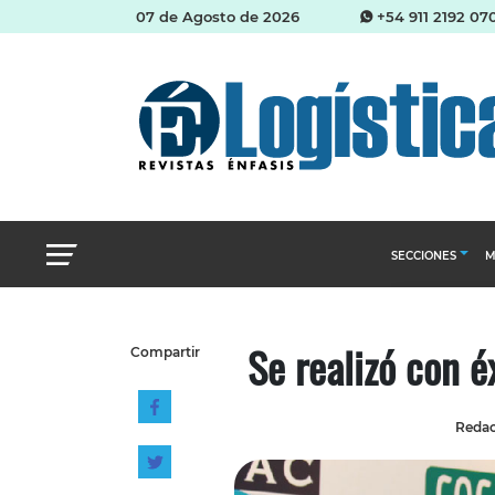
07 de Agosto de 2026
+54 911 2192 07
SECCIONES
M
Abastecimien
Se realizó con é
Compartir
Almacenes e i
Cadena de Sum
Redac
Logística y di
Management