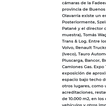
cámaras de la Fadee
provincia de Buenos A
Olavarría existe un 
Posteriormente, Szela
Patané y el director
muestra), Tomás Wage
Trans & Log. Entre lo
Volvo, Renault Truck
(Iveco), Tauro Autom
Pluscarga, Bancor, Br
Camiones Gas. Expo T
exposición de aprox
espacio bajo techo d
otros lugares, como 
acreditaciones, restau
de 10.000 m2, en los
vehículos y otros im