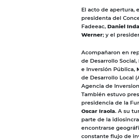
El acto de apertura, 
presidenta del Conce
Fadeeac,
Daniel Inda
Werner
; y el presid
Acompañaron en repr
de Desarrollo Social,
e Inversión Pública,
de Desarrollo Local (
Agencia de Inversio
También estuvo prese
presidencia de la Fun
Oscar Iraola
. A su t
parte de la idiosincr
encontrarse geográfi
constante flujo de i