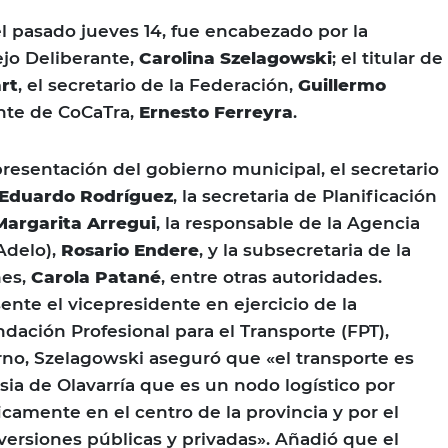
el pasado jueves 14, fue encabezado por la
jo Deliberante,
Carolina Szelagowski
; el titular de
rt
, el secretario de la Federación,
Guillermo
ente de CoCaTra,
Ernesto Ferreyra
.
esentación del gobierno municipal, el secretario
Eduardo Rodríguez
, la secretaria de Planificación
Margarita Arregui
, la responsable de la Agencia
Adelo),
Rosario Endere
, y la subsecretaria de la
nes,
Carola Patané
, entre otras autoridades.
nte el vicepresidente en ejercicio de la
dación Profesional para el Transporte (FPT),
urno, Szelagowski aseguró que «el transporte es
asia de Olavarría que es un nodo logístico por
camente en el centro de la provincia y por el
nversiones públicas y privadas». Añadió que el