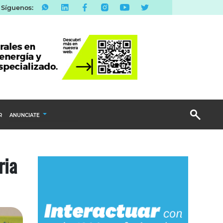
Síguenos:
R
ANUNCIATE
Publicidad Display
ria
Email Marketing
Branded Content
Publicidad Revista