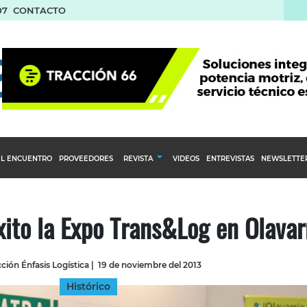
07
CONTACTO
L ENCUENTRO
PROVEEDORES
REVISTA
VIDEOS
ENTREVISTAS
NEWSLETTE
Calendario Editorial
to y compras
Ediciones Anteriores
xito la Expo Trans&Log en Olavar
nventarios
inistro del Agro
ción Énfasis Logística
|
19 de noviembre del 2013
stribución
Histórico