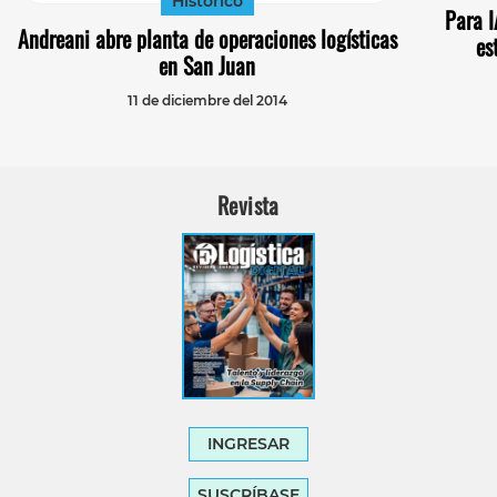
Histórico
Para I
Andreani abre planta de operaciones logísticas
es
en San Juan
11 de diciembre del 2014
Revista
INGRESAR
SUSCRÍBASE