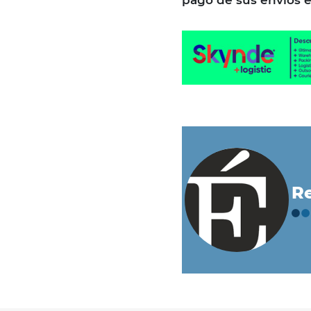
pago de sus envíos e
Re