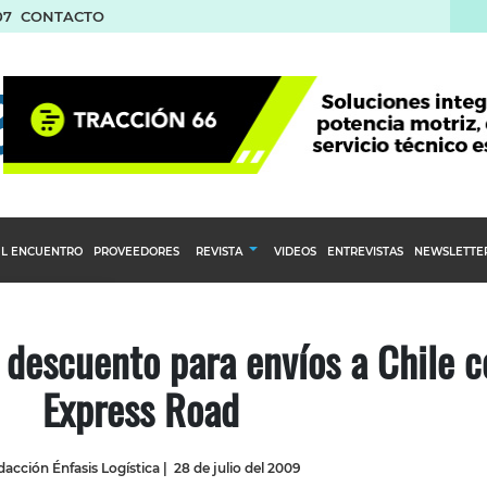
07
CONTACTO
L ENCUENTRO
PROVEEDORES
REVISTA
VIDEOS
ENTREVISTAS
NEWSLETTE
Calendario Editorial
to y compras
Ediciones Anteriores
descuento para envíos a Chile c
nventarios
Express Road
inistro del Agro
stribución
acción Énfasis Logística
|
28 de julio del 2009