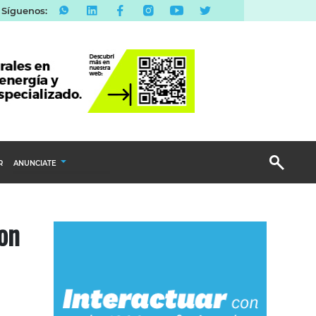
Síguenos:
R
ANUNCIATE
Publicidad Display
on
Email Marketing
Branded Content
Publicidad Revista