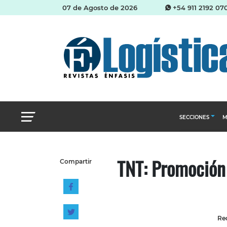
07 de Agosto de 2026
+54 911 2192 07
SECCIONES
M
Abastecimien
TNT: Promoción 
Compartir
Almacenes e i
Cadena de Sum
Logística y di
Management
Red