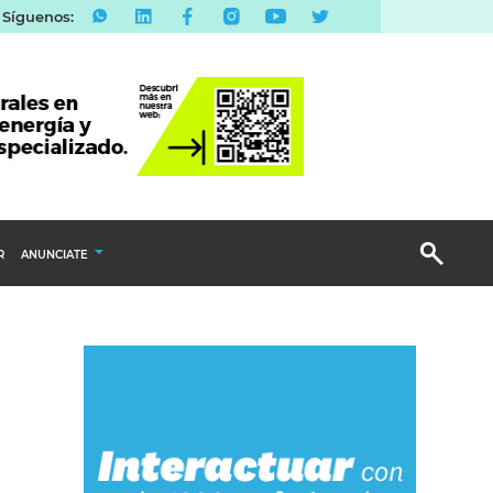
Síguenos:
R
ANUNCIATE
Publicidad Display
Email Marketing
Branded Content
Publicidad Revista