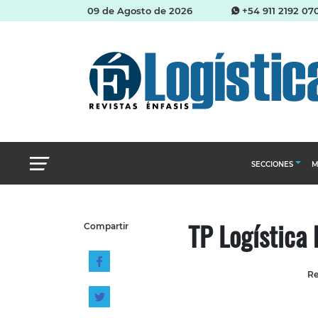
09 de Agosto de 2026
+54 911 2192 07
SECCIONES
M
Abastecimien
TP Logística
Compartir
Almacenes e i
Cadena de Sum
Re
Logística y di
Management