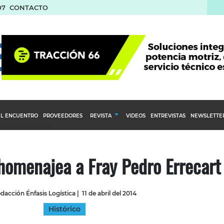
07
CONTACTO
L ENCUENTRO
PROVEEDORES
REVISTA
VIDEOS
ENTREVISTAS
NEWSLETTE
Calendario Editorial
to y compras
Ediciones Anteriores
 homenajea a Fray Pedro Errecart
nventarios
inistro del Agro
dacción Énfasis Logística
|
11 de abril del 2014
stribución
Histórico