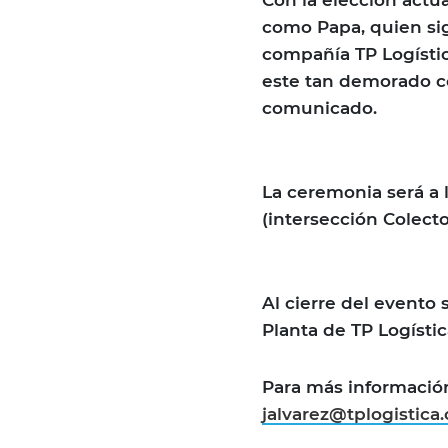
Con la elección actu
como Papa, quien sig
compañía TP Logísti
este tan demorado 
comunicado.
La ceremonia será a l
(intersección Colect
Al cierre del evento
Planta de TP Logístic
Para más información 
jalvarez@tplogistica