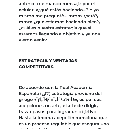
anterior me mando mensaje por el
celular: «¿qué estás haciendo…? Y yo
mismo me pregunté… mmm ¿será?,
mmm ¿qué estamos haciendo bien?,
¿cuál es nuestra estrategia que sí
estamos llegando a objetivo y ya nos
vieron venir?
ESTRATEGIA Y VENTAJAS
COMPETITIVAS
De acuerdo con la Real Academia
Española (¿¡!?) estrategia proviene del
griego «ÏƒÏ„Ï�Î±Ï„Î·Î³á½·Î±», es por sus
acepciones un arte, el arte de dirigir,
trazar pasos para lograr un objetivo.
Hasta la tercera acepción menciona que
es un proceso regulable que asegura una