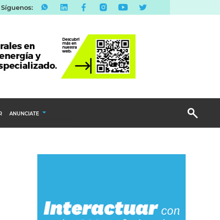
Síguenos:
R
ANUNCIATE
Publicidad Display
Email Marketing
Branded Content
Publicidad Revista