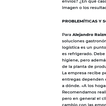
envíos? ¿En qué caso
imagen o los resulta
PROBLEMÍTICAS Y 
Para
Alejandro Raiz
soluciones gastronóm
logística es un punt
es refrigerado. Debe
higiene, pero además
de la planta de produ
La empresa recibe pe
entregas dependen d
a dónde. «A los hoga
Recomendamos realiza
pero en general el cl
cambio con las empre