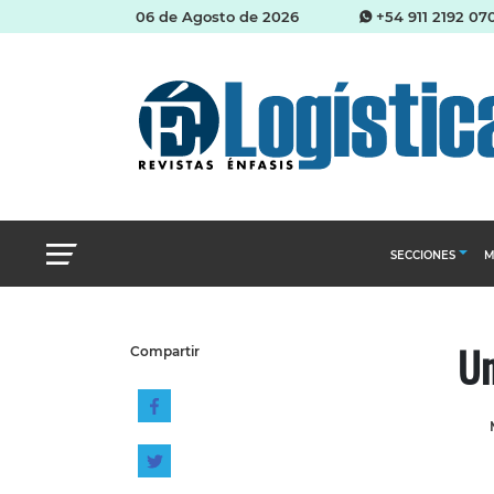
06 de Agosto de 2026
+54 911 2192 07
SECCIONES
M
Abastecimien
Un
Compartir
Almacenes e i
Cadena de Sum
Logística y di
Management