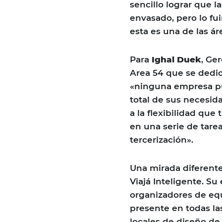
sencillo lograr que l
envasado, pero lo f
esta es una de las ár
Para
Ighal Duek
, Ge
Area 54 que se dedic
«ninguna empresa pu
total de sus necesid
a la flexibilidad que
en una serie de tarea
tercerización».
Una mirada diferente
Viajá Inteligente. Su
organizadores de equ
presente en todas la
locales de diseño de