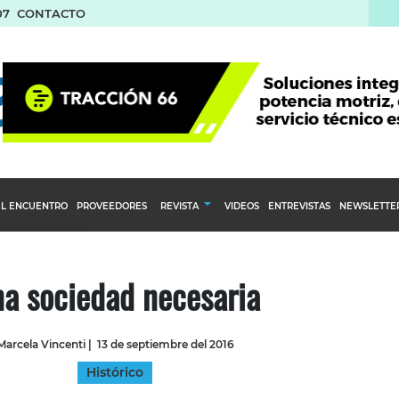
07
CONTACTO
L ENCUENTRO
PROVEEDORES
REVISTA
VIDEOS
ENTREVISTAS
NEWSLETTE
Calendario Editorial
to y compras
Ediciones Anteriores
a sociedad necesaria
nventarios
inistro del Agro
Marcela Vincenti
|
13 de septiembre del 2016
stribución
Histórico