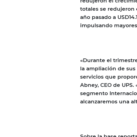
redujeron el crecimi
totales se redujeron
año pasado a USD14.1
impulsando mayores 
«Durante el trimestr
la ampliación de sus
servicios que proporc
Abney, CEO de UPS. «
segmento Internacio
alcanzaremos una alt
Sobre la base report