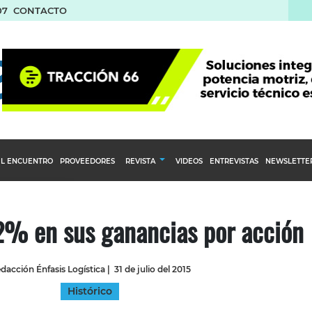
07
CONTACTO
L ENCUENTRO
PROVEEDORES
REVISTA
VIDEOS
ENTREVISTAS
NEWSLETTE
Calendario Editorial
to y compras
Ediciones Anteriores
2% en sus ganancias por acción
nventarios
inistro del Agro
dacción Énfasis Logística
|
31 de julio del 2015
stribución
Histórico