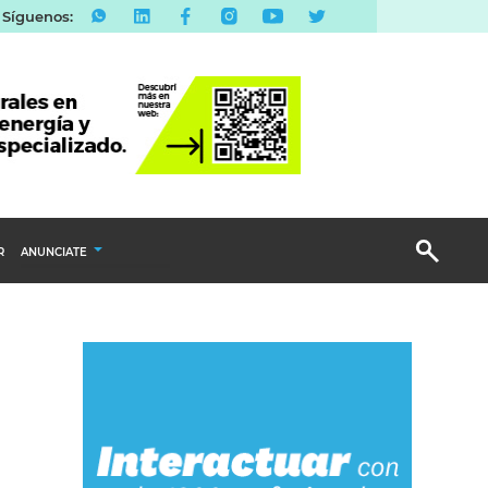
Síguenos:
R
ANUNCIATE
Publicidad Display
Email Marketing
Branded Content
Publicidad Revista