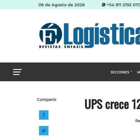
06 de Agosto de 2026
+54 911 2192 07
SECCIONES
M
Abastecimien
UPS crece 1
Compartir
Almacenes e i
Cadena de Sum
Re
Logística y di
Management