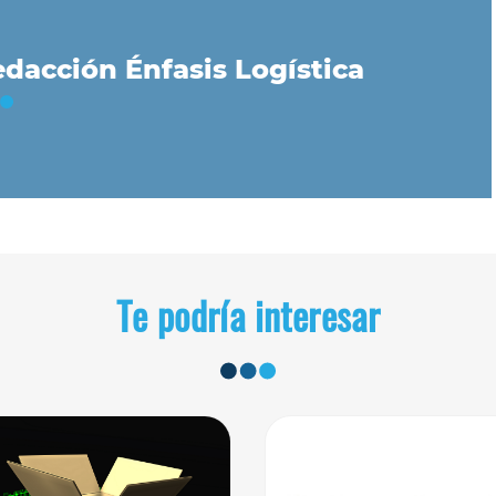
dacción Énfasis Logística
Te podría interesar