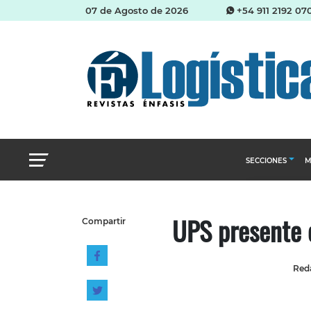
07 de Agosto de 2026
+54 911 2192 07
SECCIONES
M
Abastecimien
UPS presente 
Compartir
Almacenes e i
Cadena de Sum
Reda
Logística y di
Management