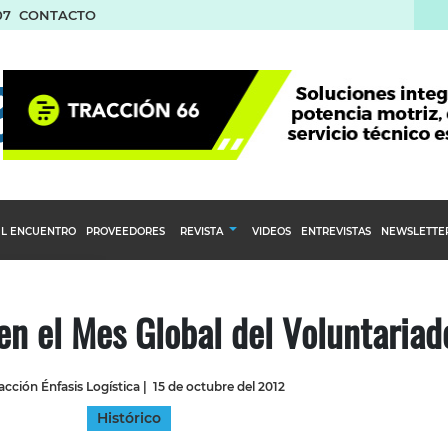
07
CONTACTO
L ENCUENTRO
PROVEEDORES
REVISTA
VIDEOS
ENTREVISTAS
NEWSLETTE
Calendario Editorial
to y compras
Ediciones Anteriores
en el Mes Global del Voluntariad
nventarios
inistro del Agro
cción Énfasis Logística
|
15 de octubre del 2012
stribución
Histórico