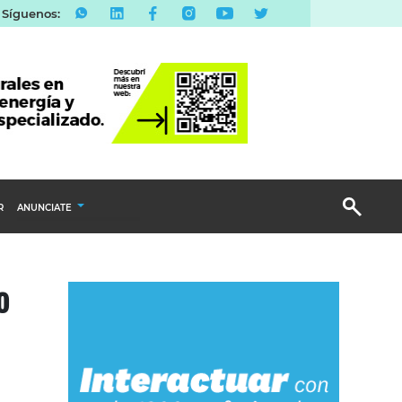
Síguenos:
R
ANUNCIATE
Publicidad Display
o
Email Marketing
Branded Content
Publicidad Revista