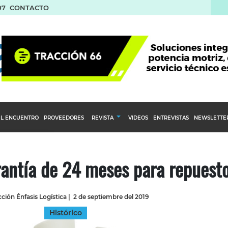
07
CONTACTO
L ENCUENTRO
PROVEEDORES
REVISTA
VIDEOS
ENTREVISTAS
NEWSLETTE
Calendario Editorial
to y compras
Ediciones Anteriores
rantía de 24 meses para repuest
nventarios
inistro del Agro
ción Énfasis Logística
|
2 de septiembre del 2019
stribución
Histórico