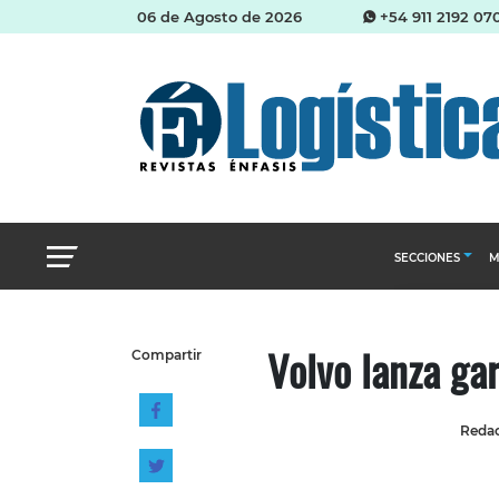
06 de Agosto de 2026
+54 911 2192 07
SECCIONES
M
Abastecimien
Volvo lanza ga
Compartir
Almacenes e i
Cadena de Sum
Redac
Logística y di
Management