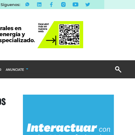
Síguenos:
R
ANUNCIATE
Publicidad Display
os
Email Marketing
Branded Content
Publicidad Revista