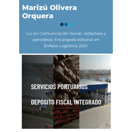
Marizú Olivera
Orquera
Lic en Comunicación Social, redactora y
periodista. Encargada editorial en
Énfasis Logística 2021.