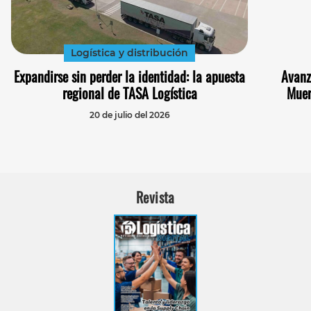
Logística y distribución
Expandirse sin perder la identidad: la apuesta
Avanz
regional de TASA Logística
Muer
20 de julio del 2026
Revista