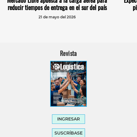
Mercado Libre apuesta a la carga aérea para
Expec
reducir tiempos de entrega en el sur del país
p
21 de mayo del 2026
Revista
INGRESAR
SUSCRÍBASE