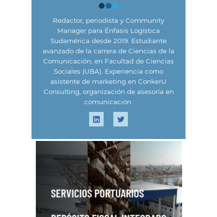
Redactor, periodista y Community
Manager para Énfasis Logística
Sudamérica desde 2019. Estudiante
avanzado de la carrera de Ciencias de la
Comunicación, en Facultad de Ciencias
Sociales (UBA). Experiencia como
asistente de marketing en ConkerU
Consulting, organización de asesoría en
comunicación.