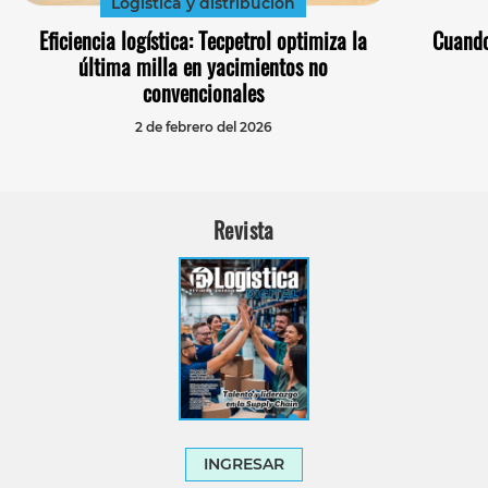
Logística y distribución
Eficiencia logística: Tecpetrol optimiza la
Cuando
última milla en yacimientos no
convencionales
2 de febrero del 2026
Revista
INGRESAR