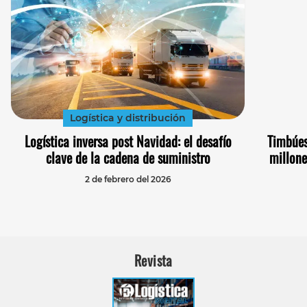
Logística y distribución
Logística inversa post Navidad: el desafío
Timbúe
clave de la cadena de suministro
millone
2 de febrero del 2026
Revista