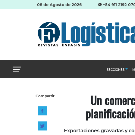
08 de Agosto de 2026
+54 911 2192 07
SECCIONES
M
Abastecimien
Un comerci
Compartir
Almacenes e i
planificació
Cadena de Sum
Logística y di
Management
Exportaciones gravadas y con