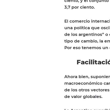
ciento, y el conjun
3,7 por ciento.
El comercio internaci
una política que osc
de los argentinos” o 
tipo de cambio, la em
Por eso tenemos un 
Facilitaci
Ahora bien, suponien
macroeconómico cambia
de los otros vectores
de valor globales.