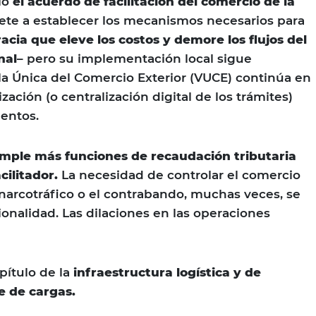
ió
el acuerdo de facilitación del comercio de la
e a establecer los mecanismos necesarios para
acia que eleve los costos y demore los flujos del
nal
– pero su implementación local sigue
lla Única del Comercio Exterior (VUCE) continúa en
lización (o centralización digital de los trámites)
entos.
mple más funciones de recaudación tributaria
ilitador.
La necesidad de controlar el comercio
l narcotráfico o el contrabando, muchas veces, se
onalidad. Las dilaciones en las operaciones
apítulo de la
infraestructura logística y de
e de cargas.