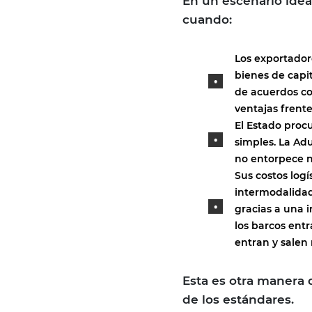
En un escenario idea
cuando:
Los exportador
bienes de capi
de acuerdos co
ventajas frent
El Estado procu
simples. La Ad
no entorpece n
Sus costos logí
intermodalidad
gracias a una i
los barcos entr
entran y salen 
Esta es otra manera d
de los estándares.