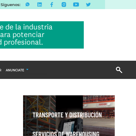
Síguenos:
R
ANUNCIATE
Publicidad Display
Email Marketing
Branded Content
Publicidad Revista