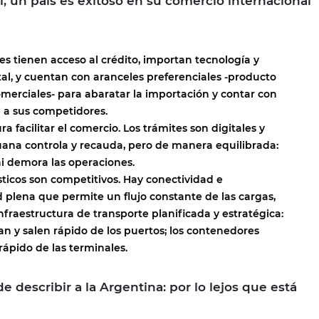
l, un país es exitoso en su comercio internacional
es tienen acceso al crédito, importan tecnología y
tal, y cuentan con aranceles preferenciales -producto
merciales- para abaratar la importación y contar con
e a sus competidores.
ra facilitar el comercio. Los trámites son digitales y
uana controla y recauda, pero de manera equilibrada:
i demora las operaciones.
sticos son competitivos. Hay conectividad e
 plena que permite un flujo constante de las cargas,
nfraestructura de transporte planificada y estratégica:
an y salen rápido de los puertos; los contenedores
rápido de las terminales.
e describir a la Argentina: por lo lejos que está