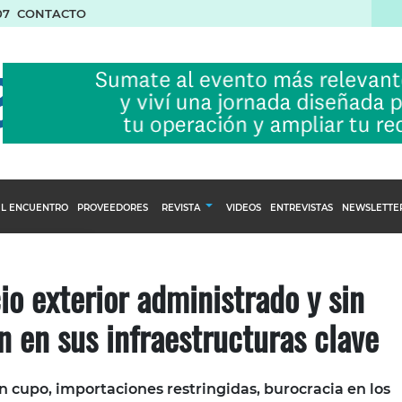
07
CONTACTO
L ENCUENTRO
PROVEEDORES
REVISTA
VIDEOS
ENTREVISTAS
NEWSLETTE
Calendario Editorial
to y compras
Ediciones Anteriores
o exterior administrado y sin
nventarios
n en sus infraestructuras clave
inistro del Agro
stribución
 cupo, importaciones restringidas, burocracia en los