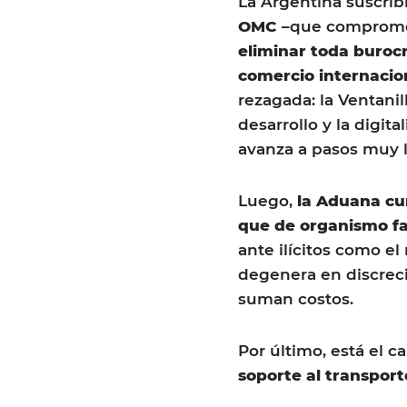
La Argentina suscrib
OMC –
que compromet
eliminar toda burocr
comercio internacio
rezagada: la Ventani
desarrollo y la digita
avanza a pasos muy l
Luego,
la Aduana cu
que de organismo fac
ante ilícitos como e
degenera en discreci
suman costos.
Por último, está el c
soporte al transport