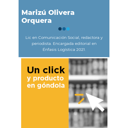
Marizú Olivera
Orquera
Lic en Comunicación Social, redactora y
periodista. Encargada editorial en
Énfasis Logística 2021.