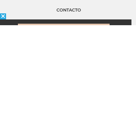
CONTACTO
MANAGEMENT LOGISTICO
Política de Privacidad
Quiénes somos
ÉNFASIS