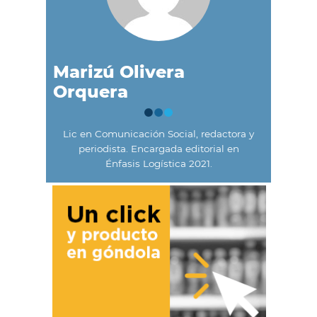
Marizú Olivera
Orquera
Lic en Comunicación Social, redactora y
periodista. Encargada editorial en
Énfasis Logística 2021.