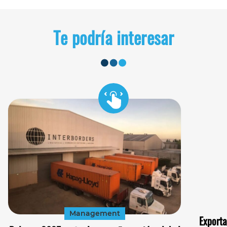
Te podría interesar
Management
Exporta