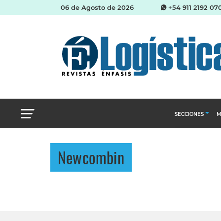
06 de Agosto de 2026
+54 911 2192 07
SECCIONES
M
Abastecimien
Newcombin
Almacenes e i
Cadena de Sum
Logística y di
Management