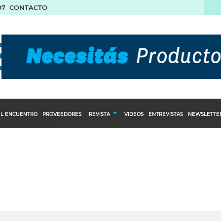
07
CONTACTO
L ENCUENTRO
PROVEEDORES
REVISTA
VIDEOS
ENTREVISTAS
NEWSLETTE
Calendario Editorial
to y compras
Ediciones Anteriores
nventarios
inistro del Agro
stribución